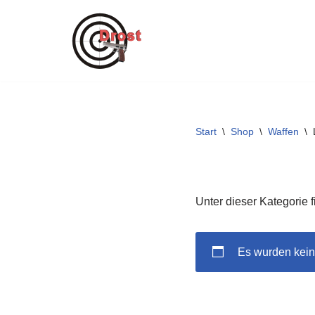
Zum
Inhalt
springen
Start
\
Shop
\
Waffen
\
Unter dieser Kategorie 
Es wurden kein