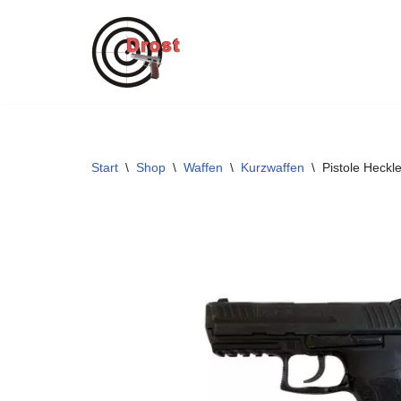
Zum
Inhalt
springen
Start
\
Shop
\
Waffen
\
Kurzwaffen
\
Pistole Heck