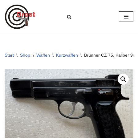
Zum
Inhalt
springen
Start
\
Shop
\
Waffen
\
Kurzwaffen
\
Brünner CZ 75, Kaliber 9m