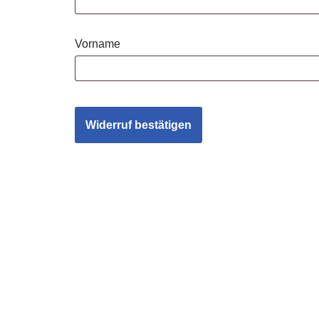
E-
Vorname
Mail
(wiederholen)
*
Widerruf bestätigen