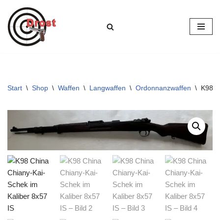
Zum
Inhalt
springen
Start
\
Shop
\
Waffen
\
Langwaffen
\
Ordonnanzwaffen
\
K98 C