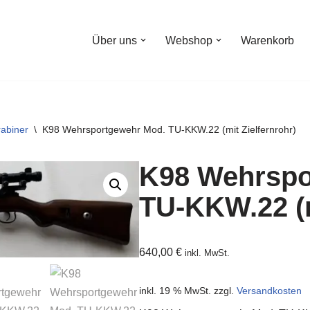
Über uns
Webshop
Warenkorb
abiner
\
K98 Wehrsportgewehr Mod. TU-KKW.22 (mit Zielfernrohr)
K98 Wehrspo
TU-KKW.22 (m
640,00
€
inkl. MwSt.
inkl. 19 % MwSt.
zzgl.
Versandkosten