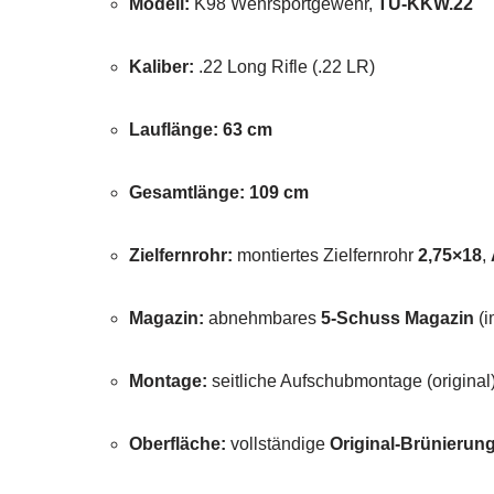
Modell:
K98 Wehrsportgewehr,
TU-KKW.22
Kaliber:
.22 Long Rifle (.22 LR)
Lauflänge:
63 cm
Gesamtlänge:
109 cm
Zielfernrohr:
montiertes Zielfernrohr
2,75×18
,
Magazin:
abnehmbares
5-Schuss Magazin
(i
Montage:
seitliche Aufschubmontage (original)
Oberfläche:
vollständige
Original-Brünierun