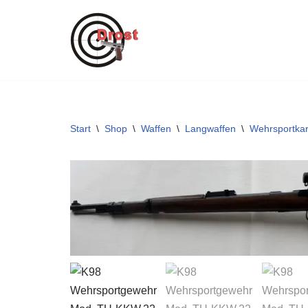
Zum
Inhalt
springen
Start
\
Shop
\
Waffen
\
Langwaffen
\
Wehrsportkar