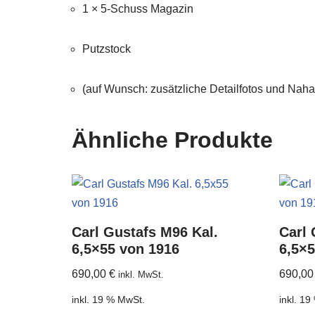
1 × 5-Schuss Magazin
Putzstock
(auf Wunsch: zusätzliche Detailfotos und Nah
Ähnliche Produkte
Carl Gustafs M96 Kal.
Carl 
6,5×55 von 1916
6,5×5
690,00
€
690,0
inkl. MwSt.
inkl. 19 % MwSt.
inkl. 1