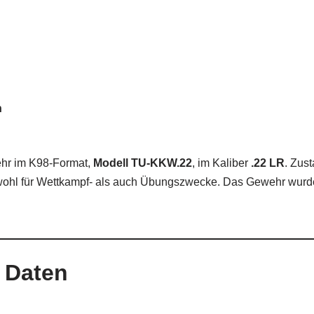
n
ehr im K98-Format,
Modell TU-KKW.22
, im Kaliber
.22 LR
. Zus
l für Wettkampf- als auch Übungszwecke. Das Gewehr wurde tec
e Daten