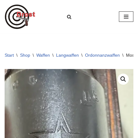
Zum
Inhalt
springen
Start
\
Shop
\
Waffen
\
Langwaffen
\
Ordonnanzwaffen
\
Mosin