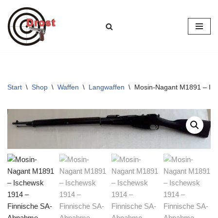
Zum
Inhalt
springen
Start
\
Shop
\
Waffen
\
Langwaffen
\
Mosin-Nagant M1891 – Is