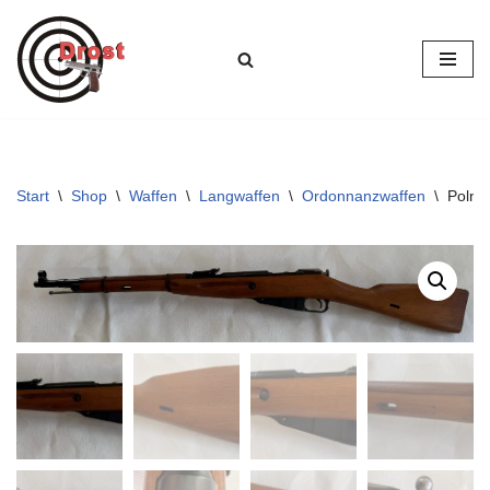
Zum
Inhalt
springen
Start
\
Shop
\
Waffen
\
Langwaffen
\
Ordonnanzwaffen
\
Polni