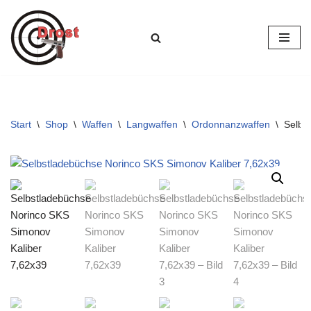
Zum
Inhalt
springen
Start
\
Shop
\
Waffen
\
Langwaffen
\
Ordonnanzwaffen
\
Selbs