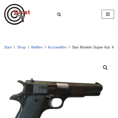
Zum
Inhalt
springen
Start
\
Shop
\
Waffen
\
Kurzwaffen
\
Star Modelo Super Kal. 4