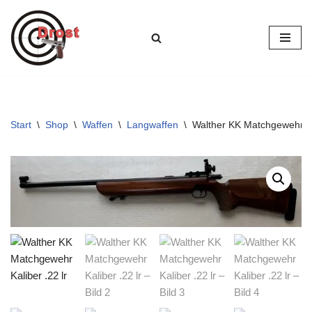
Zum
Inhalt
springen
Start
\
Shop
\
Waffen
\
Langwaffen
\
Walther KK Matchgewehr Kal