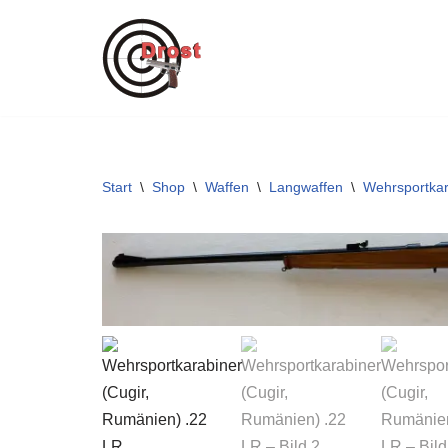
Zum
Inhalt
springen
Start
\
Shop
\
Waffen
\
Langwaffen
\
Wehrsportkar