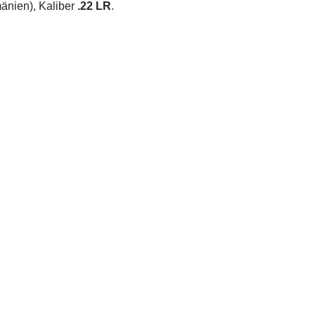
mänien), Kaliber
.22 LR
.