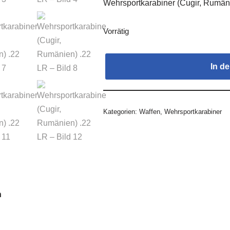
Wehrsportkarabiner (Cugir, Rumän
Vorrätig
In d
Kategorien:
Waffen
,
Wehrsportkarabiner
n