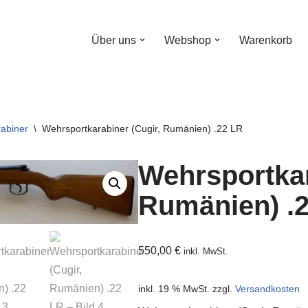
Über uns
Webshop
Warenkorb
abiner
\
Wehrsportkarabiner (Cugir, Rumänien) .22 LR
Wehrsportkar
Rumänien) .
550,00
€
inkl. MwSt.
inkl. 19 % MwSt.
zzgl.
Versandkosten