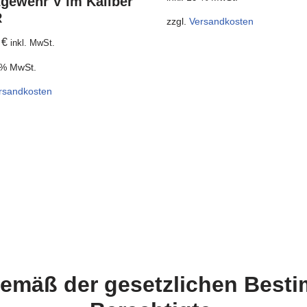
gewehr V im Kaliber
R
zzgl.
Versandkosten
0
€
inkl. MwSt.
9 % MwSt.
rsandkosten
 gemäß der gesetzlichen Bes