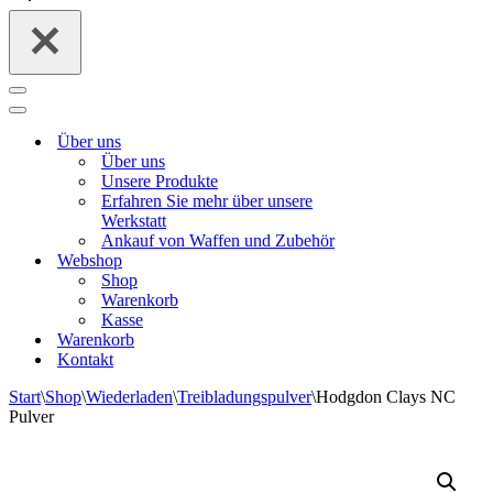
Navigationsmenü
Navigationsmenü
Über uns
Über uns
Unsere Produkte
Erfahren Sie mehr über unsere
Werkstatt
Ankauf von Waffen und Zubehör
Webshop
Shop
Warenkorb
Kasse
Warenkorb
Kontakt
Start
\
Shop
\
Wiederladen
\
Treibladungspulver
\
Hodgdon Clays NC
Pulver