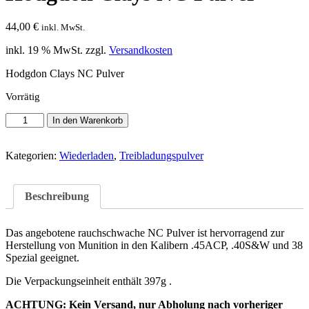
44,00
€
inkl. MwSt.
inkl. 19 % MwSt.
zzgl.
Versandkosten
Hodgdon Clays NC Pulver
Vorrätig
Hodgdon
In den Warenkorb
Clays
NC
Pulver
Kategorien:
Wiederladen
,
Treibladungspulver
Menge
Beschreibung
Das angebotene rauchschwache NC Pulver ist hervorragend zur
Herstellung von Munition in den Kalibern .45ACP, .40S&W und 38
Spezial geeignet.
Die Verpackungseinheit enthält 397g .
ACHTUNG: Kein Versand, nur Abholung nach vorheriger