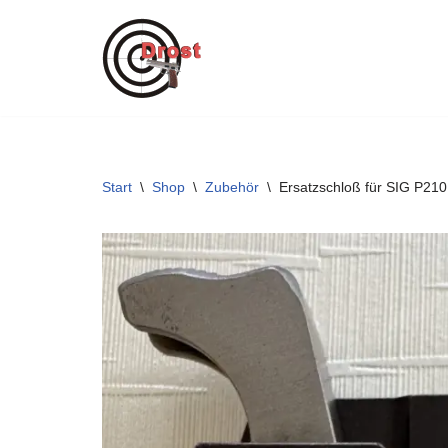
Zum
Inhalt
springen
Start
\
Shop
\
Zubehör
\
Ersatzschloß für SIG P21