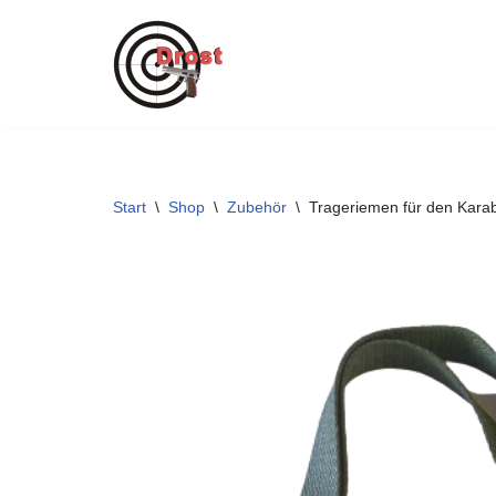
Zum
Inhalt
springen
Start
\
Shop
\
Zubehör
\
Trageriemen für den Kara