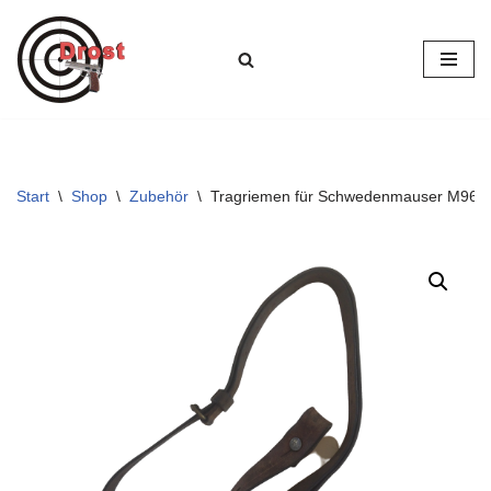
Zum
Inhalt
springen
Start
\
Shop
\
Zubehör
\
Tragriemen für Schwedenmauser M96 