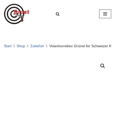
Zum
Inhalt
springen
Start
\
Shop
\
Zubehör
\
Visierkorrektor Grünel für Schweizer Ka