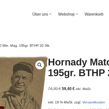
Über uns
Webshop
Warenkorb
0 Win. Mag. 195gr. BTHP 20 Stk.
Hornady Matc
195gr. BTHP 
74,30
€
59,40
€
inkl. MwSt.
inkl. 19 % MwSt.
zzgl.
Versandkosten