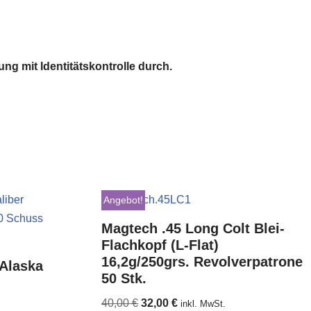
g mit Identitätskontrolle durch.
Angebot!
Magtech .45 Long Colt Blei-
Flachkopf (L-Flat)
16,2g/250grs. Revolverpatrone
Alaska
50 Stk.
40,00
€
32,00
€
inkl. MwSt.