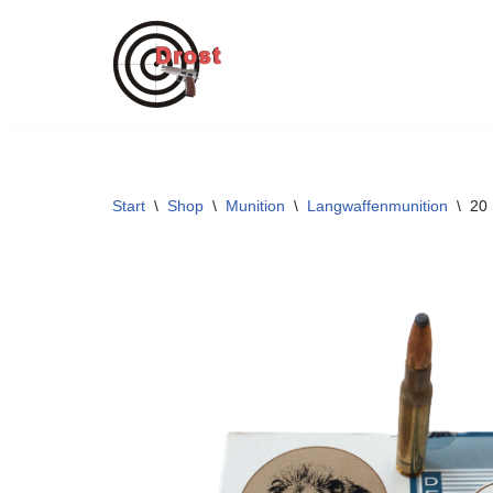
Zum
Inhalt
springen
Start
\
Shop
\
Munition
\
Langwaffenmunition
\
20 