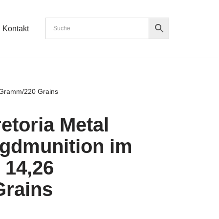
Kontakt
6 Gramm/220 Grains
etoria Metal
agdmunition im
 14,26
rains