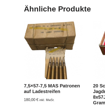
Ähnliche Produkte
7,5×57-7,5 MAS Patronen
20 S
auf Ladestreifen
Jagdm
8x57J
180,00
€
inkl. MwSt.
Gram