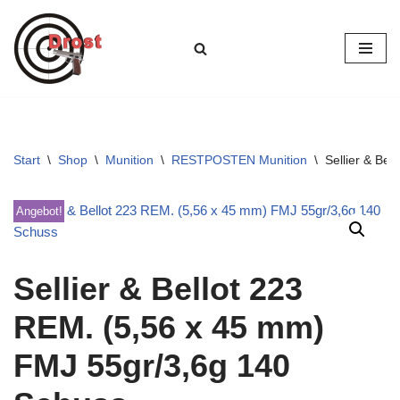
Zum
Inhalt
springen
Start
\
Shop
\
Munition
\
RESTPOSTEN Munition
\
Sellier & Be
Angebot!
Sellier & Bellot 223
REM. (5,56 x 45 mm)
FMJ 55gr/3,6g 140