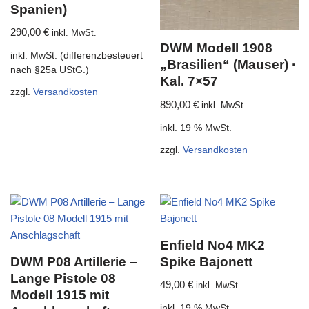
Spanien)
290,00
€
inkl. MwSt.
DWM Modell 1908
inkl. MwSt. (differenzbesteuert
„Brasilien“ (Mauser) ·
nach §25a UStG.)
Kal. 7×57
zzgl.
Versandkosten
890,00
€
inkl. MwSt.
inkl. 19 % MwSt.
zzgl.
Versandkosten
Enfield No4 MK2
DWM P08 Artillerie –
Spike Bajonett
Lange Pistole 08
49,00
€
inkl. MwSt.
Modell 1915 mit
inkl. 19 % MwSt.