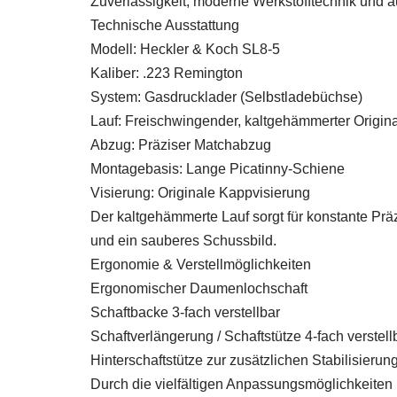
Zuverlässigkeit, moderne Werkstofftechnik und 
Technische Ausstattung
Modell: Heckler & Koch SL8-5
Kaliber: .223 Remington
System: Gasdrucklader (Selbstladebüchse)
Lauf: Freischwingender, kaltgehämmerter Origin
Abzug: Präziser Matchabzug
Montagebasis: Lange Picatinny-Schiene
Visierung: Originale Kappvisierung
Der kaltgehämmerte Lauf sorgt für konstante Pr
und ein sauberes Schussbild.
Ergonomie & Verstellmöglichkeiten
Ergonomischer Daumenlochschaft
Schaftbacke 3-fach verstellbar
Schaftverlängerung / Schaftstütze 4-fach verstell
Hinterschaftstütze zur zusätzlichen Stabilisieru
Durch die vielfältigen Anpassungsmöglichkeiten l