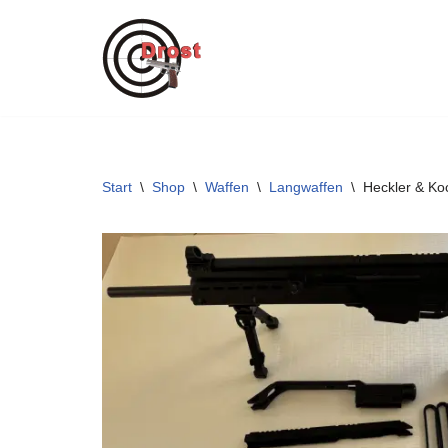
Zum
Inhalt
springen
Start
\
Shop
\
Waffen
\
Langwaffen
\
Heckler & Ko