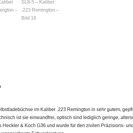
n
lbstladebüchse im Kaliber .223 Remington in sehr gutem, gepf
isch ist sie einwandfrei, optisch sind lediglich geringe, alt
Heckler & Koch G36 und wurde für den zivilen Präzisions- und S