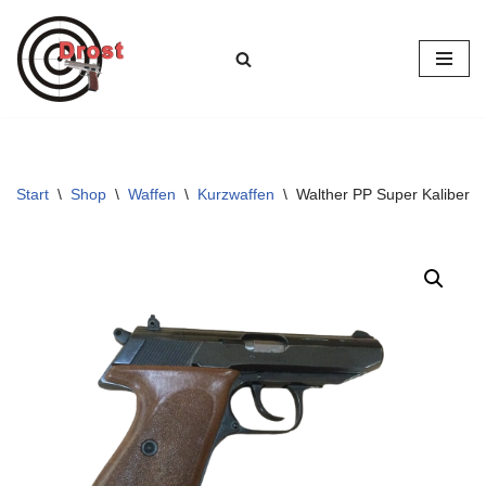
Zum
Inhalt
springen
Start
\
Shop
\
Waffen
\
Kurzwaffen
\
Walther PP Super Kaliber 9