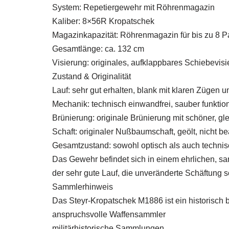
System: Repetiergewehr mit Röhrenmagazin
Kaliber: 8×56R Kropatschek
Magazinkapazität: Röhrenmagazin für bis zu 8 P
Gesamtlänge: ca. 132 cm
Visierung: originales, aufklappbares Schiebevisi
Zustand & Originalität
Lauf: sehr gut erhalten, blank mit klaren Zügen 
Mechanik: technisch einwandfrei, sauber funktio
Brünierung: originale Brünierung mit schöner, g
Schaft: originaler Nußbaumschaft, geölt, nicht b
Gesamtzustand: sowohl optisch als auch technis
Das Gewehr befindet sich in einem ehrlichen, s
der sehr gute Lauf, die unveränderte Schäftung s
Sammlerhinweis
Das Steyr-Kropatschek M1886 ist ein historisch
anspruchsvolle Waffensammler
militärhistorische Sammlungen