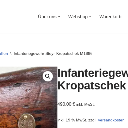
Über uns
Webshop
Warenkorb
ffen
\
Infanteriegewehr Steyr-Kropatschek M1886
Infanteriege
Kropatschek
490,00
€
inkl. MwSt.
inkl. 19 % MwSt.
zzgl.
Versandkosten