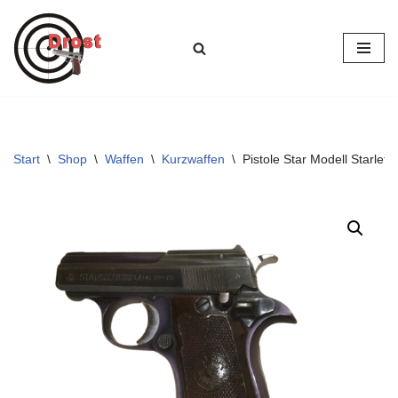
Zum
Inhalt
springen
Start
\
Shop
\
Waffen
\
Kurzwaffen
\
Pistole Star Modell Starlet K