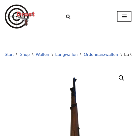
Zum
Inhalt
springen
Start
\
Shop
\
Waffen
\
Langwaffen
\
Ordonnanzwaffen
\
La Co