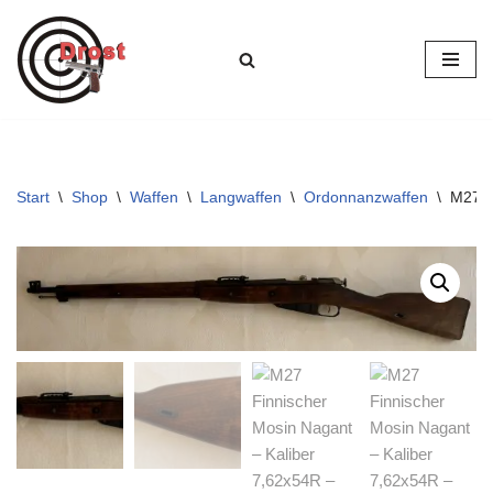
Zum
Inhalt
springen
Start
\
Shop
\
Waffen
\
Langwaffen
\
Ordonnanzwaffen
\
M27 F