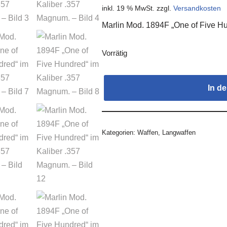
inkl. 19 % MwSt.
zzgl.
Versandkosten
Marlin Mod. 1894F „One of Five H
Vorrätig
In d
Kategorien:
Waffen
,
Langwaffen