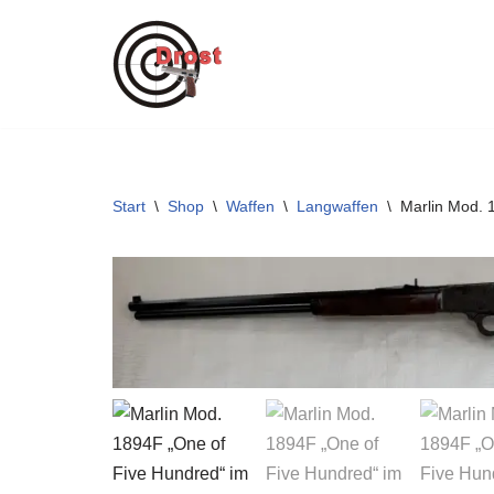
Zum
Inhalt
springen
Start
\
Shop
\
Waffen
\
Langwaffen
\
Marlin Mod. 