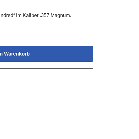
undred“ im Kaliber .357 Magnum.
en Warenkorb