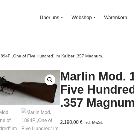
Über uns
Webshop
Warenkorb
1894F „One of Five Hundred“ im Kaliber .357 Magnum.
Marlin Mod. 
Five Hundred
.357 Magnum
2.190,00
€
inkl. MwSt.