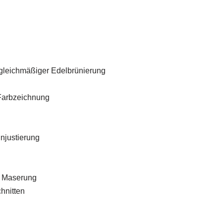
, gleichmäßiger Edelbrünierung
 Farbzeichnung
injustierung
r Maserung
hnitten