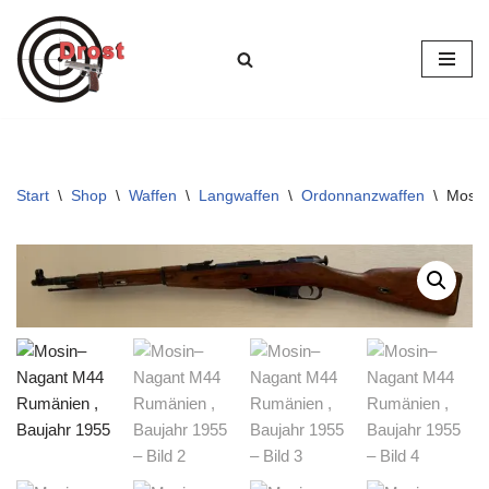
Zum
Inhalt
springen
Start
\
Shop
\
Waffen
\
Langwaffen
\
Ordonnanzwaffen
\
Mosin