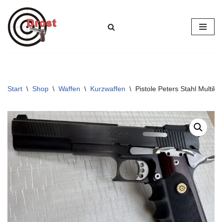
Zum
Inhalt
springen
Start
\
Shop
\
Waffen
\
Kurzwaffen
\
Pistole Peters Stahl Multika