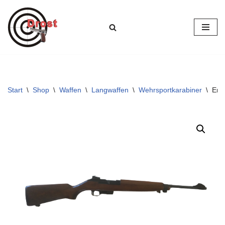
Zum
Inhalt
springen
Start
\
Shop
\
Waffen
\
Langwaffen
\
Wehrsportkarabiner
\
Erm