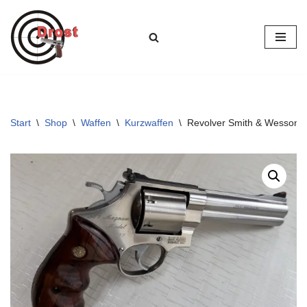
Zum
Inhalt
springen
Start
\
Shop
\
Waffen
\
Kurzwaffen
\
Revolver Smith & Wesson M