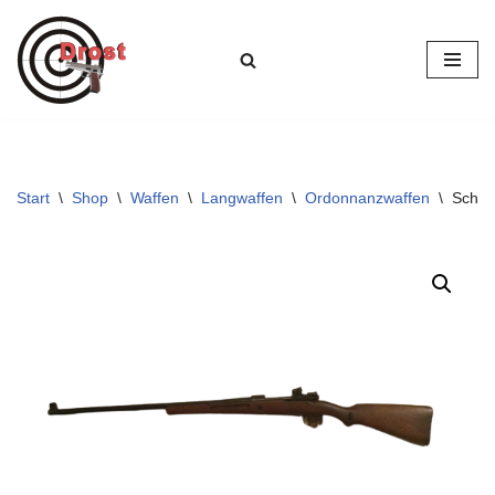
Zum
Inhalt
springen
Start
\
Shop
\
Waffen
\
Langwaffen
\
Ordonnanzwaffen
\
Schul