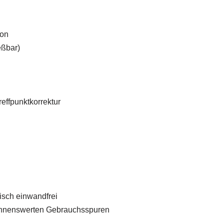
ion
eßbar)
reffpunktkorrektur
isch einwandfrei
nennenswerten Gebrauchsspuren