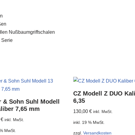
en
ßen
edlen Nußbaumgriffschalen
 Serie
CZ Modell Z DUO Kal
6,35
r & Sohn Suhl Modell
liber 7,65 mm
130,00
€
inkl. MwSt.
0
€
inkl. MwSt.
inkl. 19 % MwSt.
9 % MwSt.
zzgl.
Versandkosten