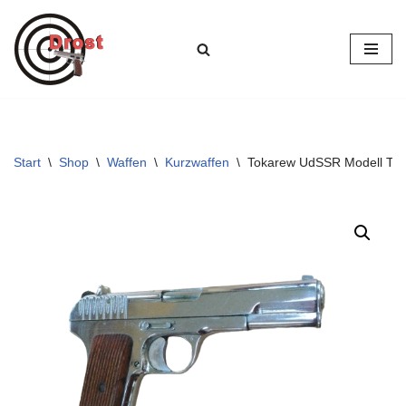
Zum
Inhalt
springen
Start
\
Shop
\
Waffen
\
Kurzwaffen
\
Tokarew UdSSR Modell TT