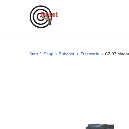
Zum
Inhalt
springen
Start
\
Shop
\
Zubehör
\
Ersatzteile
\
CZ 97 Magaz