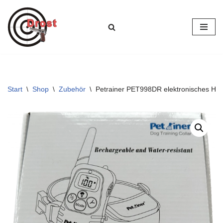
Zum
Inhalt
springen
Start
\
Shop
\
Zubehör
\
Petrainer PET998DR elektronisches Ha