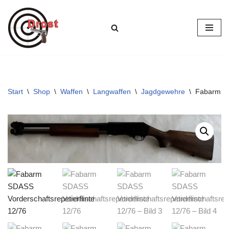
Zum
Inhalt
springen
Start
\
Shop
\
Waffen
\
Langwaffen
\
Jagdgewehre
\
Fabarm SD