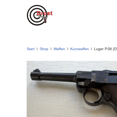
Zum
Inhalt
springen
Start
\
Shop
\
Waffen
\
Kurzwaffen
\
Luger P.08 (