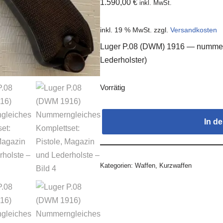
1.590,00
€
inkl. MwSt.
inkl. 19 % MwSt.
zzgl.
Versandkosten
Luger P.08 (DWM) 1916 — nummern
Lederholster)
Vorrätig
In d
Kategorien:
Waffen
,
Kurzwaffen