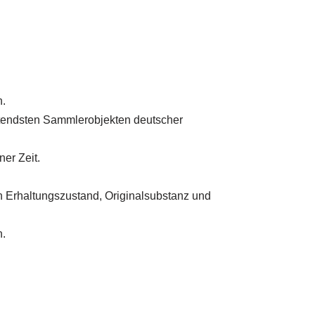
h.
eutendsten Sammlerobjekten deutscher
er Zeit.
n Erhaltungszustand, Originalsubstanz und
n.