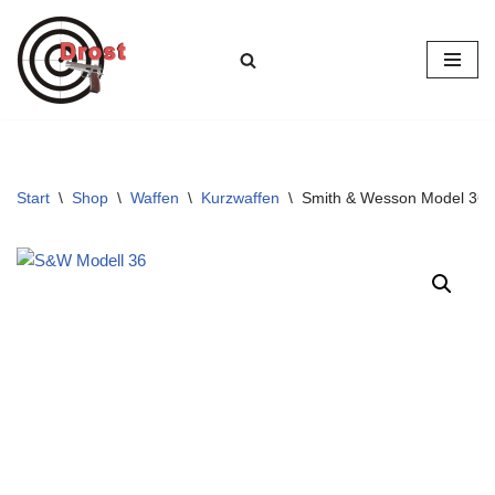
Zum
Inhalt
springen
Start
\
Shop
\
Waffen
\
Kurzwaffen
\
Smith & Wesson Model 36 