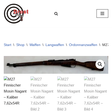
Zum
Inhalt
springen
Start
\
Shop
\
Waffen
\
Langwaffen
\
Ordonnanzwaffen
\
M27 F